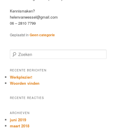
Kennismaken?
helenvanwessel@gmail.com
06 – 2810 7799
Geplaatst in
Geen categorie
Z
o
e
k
RECENTE BERICHTEN
e
Werkplezier!
n
Woorden vinden
RECENTE REACTIES
ARCHIEVEN
juni 2019
maart 2018